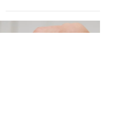
Erfrischender und
aromatischer Eistee: Das
perfekte Rezept für heiße
Sommertage
Die Kombination aus schwarzem Tee und frischer Zitrone
sorgt für einen köstlichen Geschmack und eine
erfrischende Abkühlung.