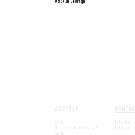
Aktuelle Beiträge
ADRESSE
KONTA
avita
Telefon: 
Handelsgesellschaft
Telefax: 
mbH