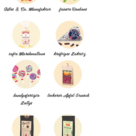
Süßes & Co. Manufaktur
feinste Bonbons
softe Marshmallows
kräftiges Lakritz
handgefertigte
leckerer Apfel-Punsch
Lollys