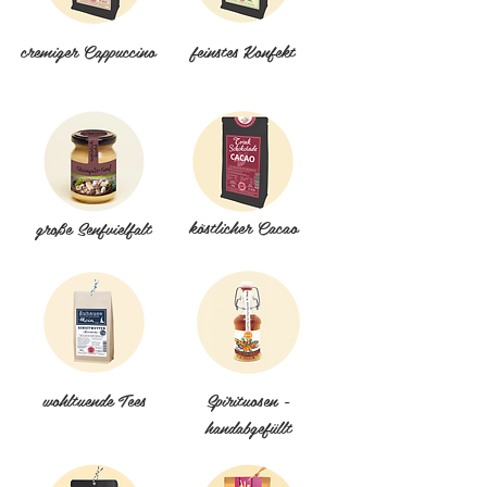
cremiger Cappuccino
feinstes Konfekt
köstlicher Cacao
große Senfvielfalt
wohltuende Tees
Spirituosen -
handabgefüllt