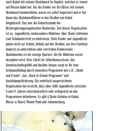
nach Kabul mit seinem Skateboard im Gepäck, welches er immer
auf Reisen dabei hat. Als die Kinder vor Ort Oliver mit seinem
Skateboard beobachteten, waren sie sofort begeistert und er hat
ihnen das Skateboardfahren in den Straßen von Kabul
beigebracht. Das war die Geburtsstunde der
Nichtregierungsorganisation Skateistan. Ziel dieser Organisation
ist es, Jugendliche, insbesondere Mädchen, über Skate-Lektionen
zum Schulunterricht zu motivieren. Viele Kinder und Jugendliche
gehen nicht zur Schule, betteln auf den Straßen, um ihre Familien
dadurch zu unterstützen oder verrichten Kinderarbeit.
Skateboarden ist die einzige Sportart, die für Mädchen sozial
akzeptiert wird. Dies stärkt ihr Selbstbewusstsein, das
Gemeinschaftsgefühl und darüber hinaus sorgt es für eine
Schulausbildung durch innovative Programme wie z.B. „Skate
and Create“, das „Back to School-Programm“ und
Ausbildungsförderung. Die mehrfach ausgezeichnete
Organisation hat erreicht, dass über 1600 Jugendliche zwischen
5 und 17 Jahren zwischenzeitlich sehr erfolgreich an den
Programmen teilnehmen. Es gibt 4 Skate-Schulen in Kabul,
Mazar-e-Sharif, Phnom Penh und Johannesburg.