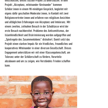
entschlossen, dieses soziale Projekt zu unterstützen. In dem
Projekt „Akzeptanz, miteinander-füreinander“ kommen
Schüler:innen in einem 90-minütigen Gespräch, begleitet mit
eigens dafür geschulten Moderator:innen, in Kontakt mit zwei
Religionsvertreter:innen und erfahren von religiösen Ansichten
und alltäglichen Erfahrungen von Akzeptanz und Intoleranz. Mit
einem zweiten, zeitnahen Besuch in der Schulklasse wird der
erste Besuch nachbereitet. Probleme des Antisemitismus, der
Islamfeindlichkeit und Diskriminierung werden aufgegriffen und
„Spielregeln des Zusammenlebens“ diskutiert. Damit setzt das
Projekt einen starken Impuls für ein friedliches, freundliches und
kooperatives Miteinander in einer diversen Gesellschaft. Dieses
Engagement unterstützen wir mit einer Klassenpatenschaft, um
Toleranz unter der Schülerschaft zu fördern, Vorurteile
abzubauen und um zu zeigen, wie Verständnis Frieden schaffen
kann.