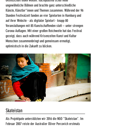
Gesellschaft leben wollen. fluctoplasma schuf neue
ungewöhnliche Bühnen und brachte ganz unterschiedliche
Künste, Künstler*innen und Themen zusammen. Während der 96
Stunden Festivalzeit fanden an vier Spielorten in Hamburg und
auf ihrer Website - als digitaler Spielort - knapp 80
Veranstaltungen mit 85 Kunstschaffenden statt – unter strengen
Corona-Auflagen. Mit einer großen Reichweite hat das Festival
gezeigt, dass auch während Krisenzeiten Kunst und Kultur
Menschen zusammenbringt und gemeinsam ermutigt,
optimistisch in die Zukunft zu blicken.
Skateistan
Als Projektpate unterstützten wir 2016 die NGO "Skateistan". Im
Februar 2007 reiste der Australier Oliver Percovich erstmals