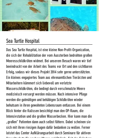
Sea Turtle Hospital
Das Sea Turtle Hospital, ist eine kleine Non-Profit-Organization,
die sich der Rehabilitation der vom Aussterben bedrohten großen
Meeresschildkröten widmet. Bei unserem Besuch waren wir tief
beeindruckt von der Arbeit des Teams vor Ort und den sichtbaren
Erfolg, sodass wir dieses Projekt 2014 sehr gerne unterstützten.
Ein kleines engagiertes Team aus ehrenamtlichen Tierärzten und
Mitarbeitern kümmert sich liebevoll um verletzte
Wasserschildkröten, die bedingt durch verschmutzte Meere
medizinisch versorgt werden müssen. Nach intensiver Pflege
werden die gutmütigen und behäbigen Schildkröten wieder
behutsam in ihren gewohnten Lebensraum entlassen. Bei einem
Blick hinter die Kulissen besichtigt man den OP-Raum, die
Intensivstation und die großen Wasserbecken. Hier kann man die
„großen“ Patienten dann auch selbst füttern. Dabei scheinen sie
sich mit ihren riesigen Augen dafür bedanken zu wollen. Ferner
leistet das Center Aufklärungsarbeit durch Seminare für aktiven