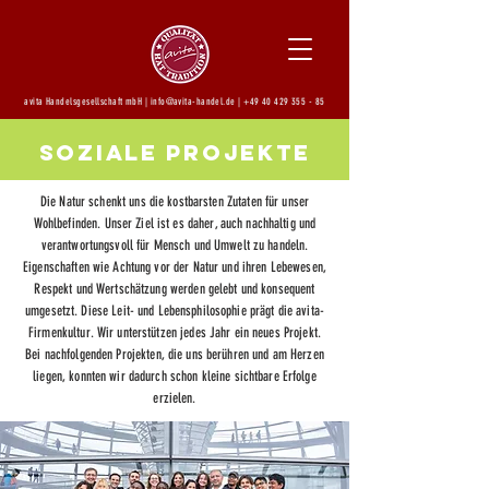
avita Handelsgesellschaft mbH |
info@avita-handel.de
|
+49 40 429 355 - 85
Soziale Projekte
Die Natur schenkt uns die kostbarsten Zutaten für unser
Wohlbefinden. Unser Ziel ist es daher, auch nachhaltig und
verantwortungsvoll für Mensch und Umwelt zu handeln.
Eigenschaften wie Achtung vor der Natur und ihren Lebewesen,
Respekt und Wertschätzung werden gelebt und konsequent
umgesetzt. Diese Leit- und Lebensphilosophie prägt die avita-
Firmenkultur. Wir unterstützen jedes Jahr ein neues Projekt.
Bei nachfolgenden Projekten, die uns berühren und am Herzen
liegen, konnten wir dadurch schon kleine sichtbare Erfolge
erzielen.