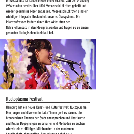
Umweltschutz für saubere Meere und Strände. Seit der Gründung
1986 wurden bereits über 1500 Meeresschildkröten geheilt und
wieder gesund ins Meer entlassen. Meeresschildkröten sind ein
wichtiger integraler Bestandteil unseres Ökosystems. Die
Pflanzenfresser fördern durch ihre Aktivitäten den
Nährstoffumsatz in den Meergrasweiden und tragen so zu einem
gesunden ökologischen Kreislauf bei.
fluctoplasma Festival
Hamburg hat ein neues Kunst- und Kulturfestival: fluctoplasma.
Den jungen und diversen Initiator*innen geht es darum, die
brennendsten Themen der Stadt anzusprechen und über Kunst
und Kultur Begegnungen zu schaffen und Methoden zu suchen,
wie wir ein vielfältiges Miteinander in der modernen