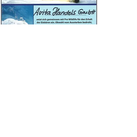
Botschafter für Eisbärenschutzprojekte
Als Projektpate helfen wir Eisbären zu retten, ihren Lebensraum
zu schützen, Wilderei, Tierhandel und Gefangenschaftshaltung zu
bekämpfen sowie die Gesetze zum Schutz der Wildtiere zu
verbessern. Daher engagierten wir uns 2015 als Botschafter für
Eisbären und haben eine einjährige Patenschaft übernommen. So
unterstützten wir Pro Wildlife’s Kampf gegen die Jagd auf die
Könige der Arktis, um durch strenge, international geltende
Schutzbestimmungen deren Erhalt und Lebensraum zu retten!