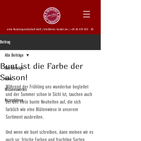
avita Handelsgesellschaft mbH |
info@avita-handel.de
|
+49 40 429 355 - 85
Beitrag
Alle Beiträge
Bunt ist die Farbe der
Alle Beiträge
Saison!
News
Während der Frühling uns wunderbar begleitet 
Wissenswertes
und der Sommer schon in Sicht ist, tauchen auch 
Rezeptideen
bei uns viele bunte Neuheiten auf, die sich 
farblich wie eine Blütenwiese in unserem 
Sortiment ausbreiten.
Und wenn wir bunt schreiben, dann meinen wir es 
auch so: frische Farben und fruchtige Sorten 