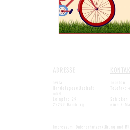
ADRESSE
KONTA
avita
Telefon: 
Handelsgesellschaft
Telefax: 
mbH
Leinpfad 29
Schicken
22299 Hamburg
eine E-M
Impressum
Datenschutzerklärung und Bi